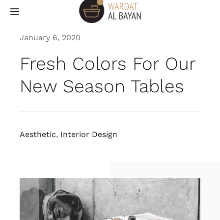
Skip
Toggle
to
Navigation
content
January 6, 2020
Home
Fresh Colors For Our
Shop
New Season Tables
Careers
About Us
Aesthetic
,
Interior Design
Contact Us